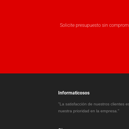
Solicite presupuesto sin compromi
Informaticosos
"La satisfacción de nuestros clientes e
nuestra prioridad en la empresa."