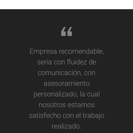
Empresa recomendable,
seria con fluidez de
comunicación, con
asesoramiento
personalizado, la cual
nosotros estamos
satisfecho con el trabajo
realizado.