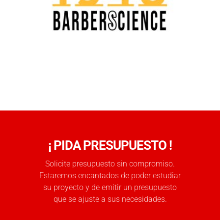
¡ PIDA PRESUPUESTO !
Solicite presupuesto sin compromiso.
Estaremos encantados de poder estudiar
su proyecto y de emitir un presupuesto
que se ajuste a sus necesidades.