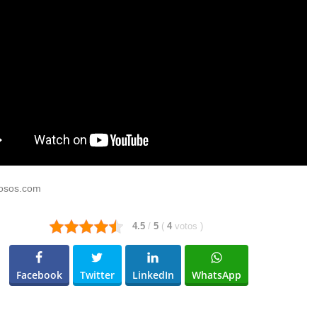
cosos.com
4.5
/
5
(
4
votos
)
Facebook
Twitter
LinkedIn
WhatsApp