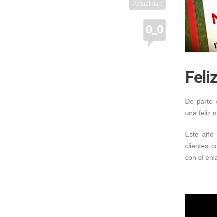
Actualidad
0_0
Feli
De parte 
una feliz 
Este año 
clientes 
con el enl