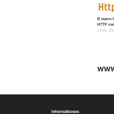
El nuevo 
HTTP com
1 Feb, 20
www
Informaticosos