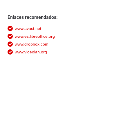
Enlaces recomendados:
www.avast.net
www.es.libreoffice.org
www.dropbox.com
www.videolan.org