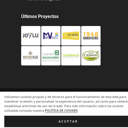
Últimos Proyectos
Utilizamos cookies propias y de terceros para el funcionamiento de esta web,para
©2015.
www.informaticosos.com
. Todos los
mantener la sesión y personalizar la experiencia del usuario, así como para obtene
derechos reservados.
estadísticas anónimas de uso de la web. Para más información sobre las cookies
utilizadas consulta nuestra
POLÍTICA DE COOKIES
.
Inicio
|
Nosotros
|
Cookies
|
Aviso Legal
|
Privacidad
|
Soporte
ACEPTAR