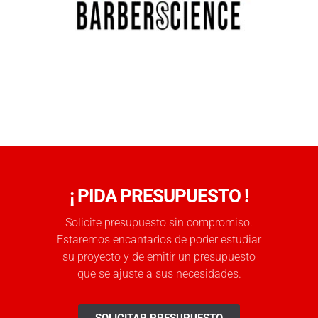
¡ PIDA PRESUPUESTO !
Solicite presupuesto sin compromiso.
Estaremos encantados de poder estudiar
su proyecto y de emitir un presupuesto
que se ajuste a sus necesidades.
SOLICITAR PRESUPUESTO